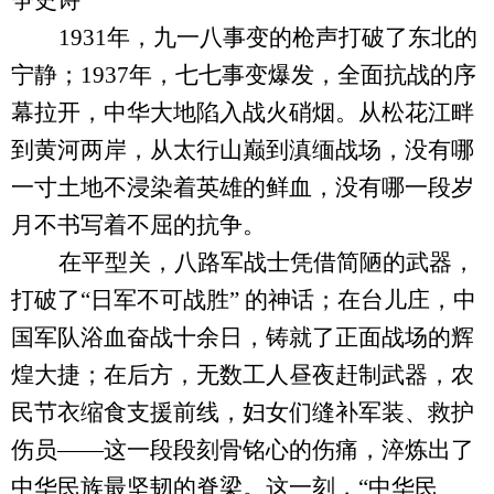
争史诗
1931年，九一八事变的枪声打破了东北的
宁静；1937年，七七事变爆发，全面抗战的序
幕拉开，中华大地陷入战火硝烟。从松花江畔
到黄河两岸，从太行山巅到滇缅战场，没有哪
一寸土地不浸染着英雄的鲜血，没有哪一段岁
月不书写着不屈的抗争。
在平型关，八路军战士凭借简陋的武器，
打破了
“日军不可战胜” 的神话；在台儿庄，中
国军队浴血奋战十余日，铸就了正面战场的辉
煌大捷；在后方，无数工人昼夜赶制武器，农
民节衣缩食支援前线，妇女们缝补军装、救护
伤员——这一段段刻骨铭心的伤痛，淬炼出了
中华民族最坚韧的脊梁。这一刻，“中华民