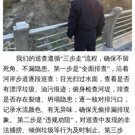
我们的巡查遵循
“三步走”流程，确保不留
死角、不漏隐患。第一步是“全面排查”，沿着
河岸步道逐段巡查：目光扫过水面，查看是否
有漂浮垃圾、油污痕迹；俯身检查河堤，排查
是否存在裂缝、坍塌隐患；逐一核对排污口，
记录水流颜色、有无异味，确保无偷排漏排现
象。 第二步是“违规劝阻”，对巡查中发现的非
法捕捞、倾倒垃圾等行为及时制止。第三步