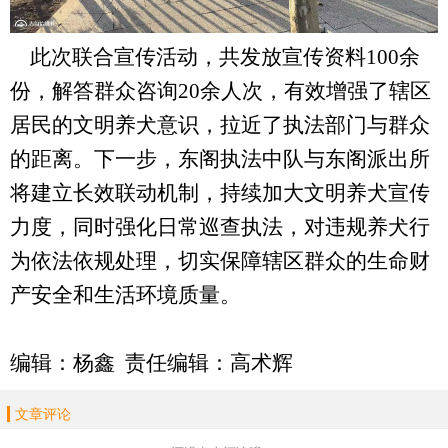
此次联合宣传活动，共发放宣传资料
100
余
份，解答群众咨询
20
余人次，有效增强了辖区
居民的文明养犬意识，拉近了执法部门与群众
的距离。下一步，
东阁
执法中队与
东阁
派出所
将建立长效联动机制，持续加大文明养犬宣传
力度，同时强化日常巡查执法，对违规养犬行
为依法依规处理，切实保障辖区群众的生命财
产安全和生活环境质量。
编辑：杨鑫 责任编辑：高术辉
文章评论