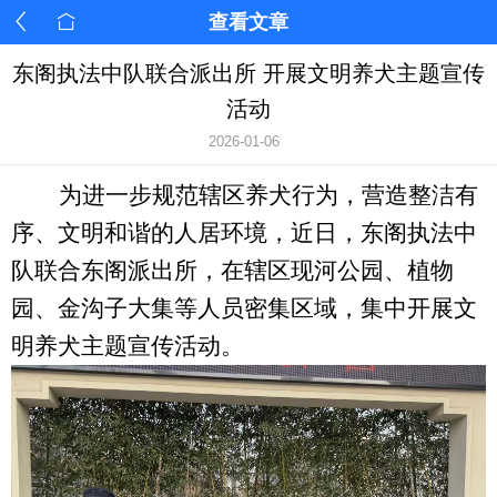
查看文章
东阁执法中队联合派出所 开展文明养犬主题宣传
活动
2026-01-06
为进一步规范辖区养犬行为，营造整洁有
序、文明和谐的人居环境，近日，
东阁
执法中
队联合
东阁
派出所，在辖区
现河公园
、
植物
园、金沟子大集
等人员密集区域，集中开展文
明养犬主题宣传活动。