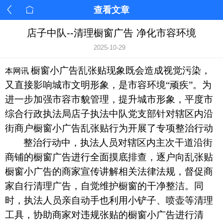
查看文章
店子中队--清理橱窗广告 净化市容环境
2025-10-29
橱窗小广告乱张贴现象既会造成视觉污染，
本网讯
又直接影响城市文明形象，是市容环境
“顽疾”。为
进一步加强市容市貌管理，提升城市形象，
平度市
综合行政执法局
店子执法中队党支部
针对辖区内沿
街商户橱窗小广告乱张贴行为开展了专项整治行动
整治行动中，执法人员对辖区内主次干道沿街
商铺的橱窗广告进行全面摸底排查，逐户向乱张贴
橱窗小广告的商家宣传讲解相关法律法规，督促商
家自行清理广告，自觉维护橱窗的干净整洁。同
时，执法人员亲自动手也利用小铲子、喷壶等清理
工具，协助商家对违规张贴的橱窗小广告进行清